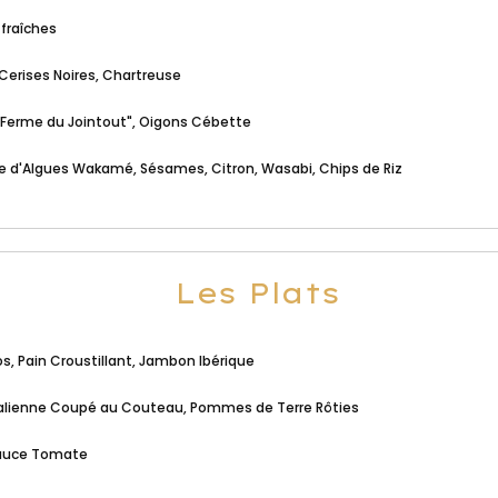
fraîches
 Cerises Noires, Chartreuse
 " Ferme du Jointout", Oigons Cébette
e d'Algues Wakamé, Sésames, Citron, Wasabi, Chips de Riz
Les Plats
os, Pain Croustillant, Jambon Ibérique
l'Italienne Coupé au Couteau, Pommes de Terre Rôties
 Sauce Tomate