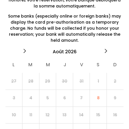
honorez votre réservation, votre banque débloquera
la somme automatiquement.
Some banks (especially online or foreign banks) may
display the card pre-authorisation as a temporary
charge. No funds will be collected if you honor your
reservation; your bank will automatically release the
held amount.
2026
août
2026
septe
27
28
29
30
31
1
2
3
4
5
6
7
8
9
10
11
12
13
14
15
16